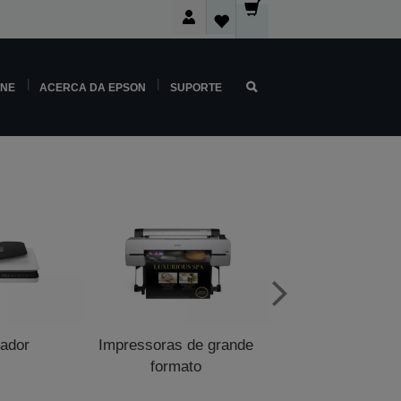
INE
ACERCA DA EPSON
SUPORTE
zador
Impressoras de grande
Impressoras de p
formato
venda