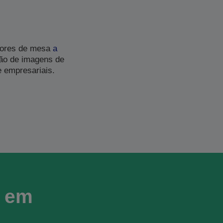
dores de mesa
a
ção de imagens de
e empresariais.
r em