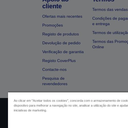
cliente
Termos das vendas
Ofertas mais recentes
Condições de pag
e entrega
Promoções
Termos de utilizaçã
Registo de produtos
Termos das Promo
Devolução de pedido
Online
Verificação de garantia
Registo CoverPlus
Contacte-nos
Pesquisa de
revendedores
Ao clicar em "Aceitar todos os cookies", concorda com o armazenamento de cook
dispositivo para melhorar a navegação no site, analisar a utilização do site e ajud
Identificação do vendedor
Identifica
iniciativas de marketing.
Conformidade com o Regu