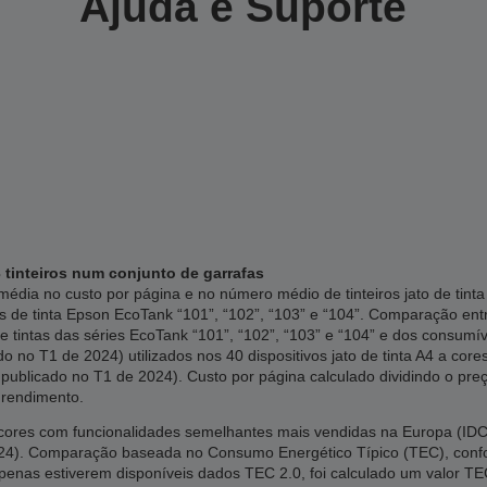
Ajuda e Suporte
 tinteiros num conjunto de garrafas
édia no custo por página e no número médio de tinteiros jato de tin
s de tinta Epson EcoTank “101”, “102”, “103” e “104”. Comparação en
e tintas das séries EcoTank “101”, “102”, “103” e “104” e dos consumí
 no T1 de 2024) utilizados nos 40 dispositivos jato de tinta A4 a cor
publicado no T1 de 2024). Custo por página calculado dividindo o preç
 rendimento.
res com funcionalidades semelhantes mais vendidas na Europa (IDC, 
2024). Comparação baseada no Consumo Energético Típico (TEC), co
apenas estiverem disponíveis dados TEC 2.0, foi calculado um valor TE