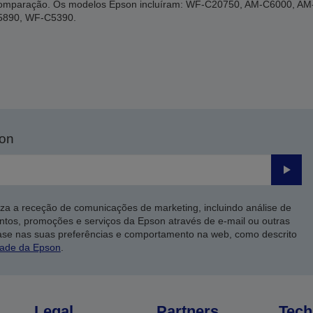
a comparação. Os modelos Epson incluíram: WF-C20750, AM-C6000, 
5890, WF-C5390.
son
Enviar
iza a receção de comunicações de marketing, incluindo análise de
ntos, promoções e serviços da Epson através de e-mail ou outras
ase nas suas preferências e comportamento na web, como descrito
dade da Epson
.
Legal
Partners
Tech