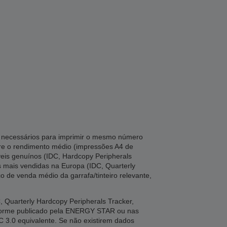
ta necessários para imprimir o mesmo número
tre o rendimento médio (impressões A4 de
veis genuínos (IDC, Hardcopy Peripherals
es mais vendidas na Europa (IDC, Quarterly
o de venda médio da garrafa/tinteiro relevante,
Quarterly Hardcopy Peripherals Tracker,
nforme publicado pela ENERGY STAR ou nas
C 3.0 equivalente. Se não existirem dados