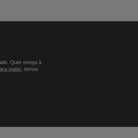
ade. Quer esteja à
para jogos
, temos