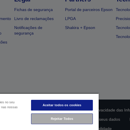
Fichas de segurança
Portal de parceiros Epson
Tecnolo
amento
Livro de reclamações
LPGA
Precisi
Notificações de
Shakira + Epson
Tecnolo
o
segurança
Tecnolo
ções
ies no seu
Aceitar todos os cookies
ar nas nossas
ção da conformidade do produto
Declaração de Privacidade das In
lamento de Dados da UE
Rejeitar Todos
Contacte-nos sobre os seus dados
Compromisso da Epson para com a acessibilidade