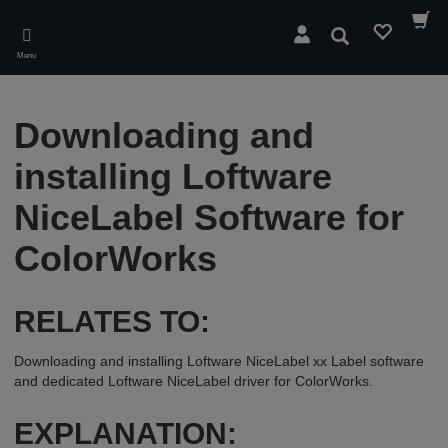
Skip
to
Pesquisar
main
Menu
content
Downloading and
installing Loftware
NiceLabel Software for
ColorWorks
RELATES TO:
Downloading and installing Loftware NiceLabel xx Label software
and dedicated Loftware NiceLabel driver for ColorWorks.
EXPLANATION: