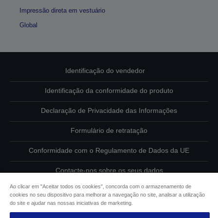
Impressão direta em vestuário
Global
Identificação do vendedor
Identificação da conformidade do produto
Declaração de Privacidade das Informações
Formulário de retratação
Conformidade com o Regulamento de Dados da UE
Contacte-nos sobre os seus dados
Ao clicar em "Aceitar todos os cookies", concorda com o armazenamento de
Informações sobre cookies
cookies no seu dispositivo para melhorar a navegação no site, analisar a utilização
do site e ajudar nas nossas iniciativas de marketing.
Compromisso da Epson para com a acessibilidade