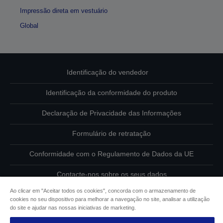
Impressão direta em vestuário
Global
Identificação do vendedor
Identificação da conformidade do produto
Declaração de Privacidade das Informações
Formulário de retratação
Conformidade com o Regulamento de Dados da UE
Contacte-nos sobre os seus dados
Ao clicar em "Aceitar todos os cookies", concorda com o armazenamento de
Informações sobre cookies
cookies no seu dispositivo para melhorar a navegação no site, analisar a utilização
do site e ajudar nas nossas iniciativas de marketing.
Compromisso da Epson para com a acessibilidade