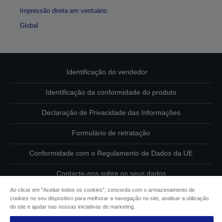
Impressão direta em vestuário
Global
Identificação do vendedor
Identificação da conformidade do produto
Declaração de Privacidade das Informações
Formulário de retratação
Conformidade com o Regulamento de Dados da UE
Contacte-nos sobre os seus dados
Ao clicar em "Aceitar todos os cookies", concorda com o armazenamento de
Informações sobre cookies
cookies no seu dispositivo para melhorar a navegação no site, analisar a utilização
do site e ajudar nas nossas iniciativas de marketing.
Compromisso da Epson para com a acessibilidade