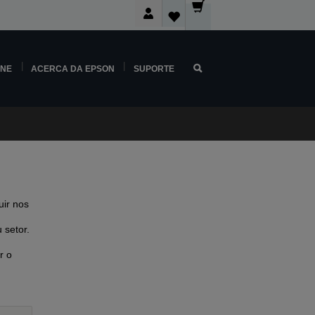
INE
ACERCA DA EPSON
SUPORTE
ir nos
 setor.
r o