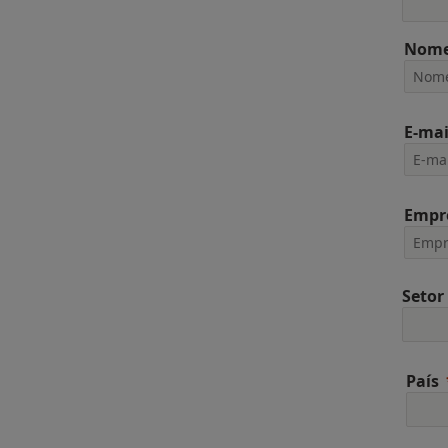
Nome
E-mai
Empr
Setor
País