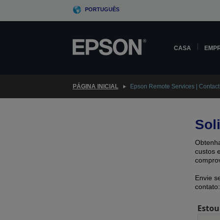
Skip
PORTUGUÊS
to
main
content
CASA
EMP
PÁGINA INICIAL
Epson Remote Services | Contact
Sol
Obtenha
custos 
comprov
Envie s
contato:
Estou