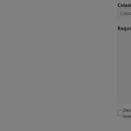
Cidad
Requi
Des
eve