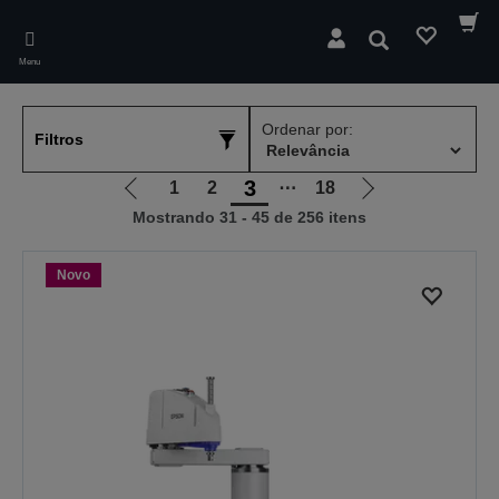
Skip
to
Pesquisar
main
Menu
content
Ordenar por:
Filtros
3
1
2
⋯
18
Ir
Ir
Mostrando 31 - 45 de 256 itens
para
para
a
a
página
próxima
Novo
anterior
página