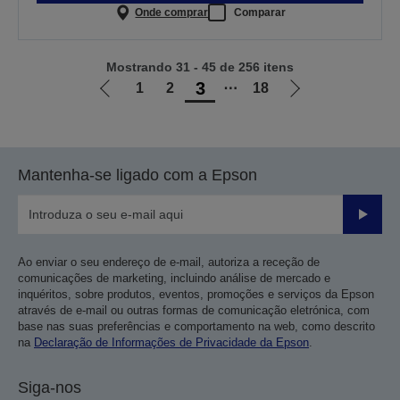
Onde comprar
Comparar
Mostrando 31 - 45 de 256 itens
3
1
2
⋯
18
Ir
Ir
para
para
a
a
página
próxima
Mantenha-se ligado com a Epson
anterior
página
Enviar
Ao enviar o seu endereço de e-mail, autoriza a receção de
comunicações de marketing, incluindo análise de mercado e
inquéritos, sobre produtos, eventos, promoções e serviços da Epson
através de e-mail ou outras formas de comunicação eletrónica, com
base nas suas preferências e comportamento na web, como descrito
na
Declaração de Informações de Privacidade da Epson
.
Siga-nos