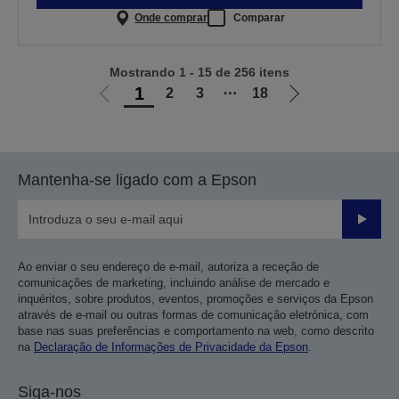
Onde comprar
Comparar
Mostrando 1 - 15 de 256 itens
1
2
3
⋯
18
Ir
Ir
para
para
a
a
página
próxima
Mantenha-se ligado com a Epson
anterior
página
Enviar
Ao enviar o seu endereço de e-mail, autoriza a receção de
comunicações de marketing, incluindo análise de mercado e
inquéritos, sobre produtos, eventos, promoções e serviços da Epson
através de e-mail ou outras formas de comunicação eletrónica, com
base nas suas preferências e comportamento na web, como descrito
na
Declaração de Informações de Privacidade da Epson
.
Siga-nos