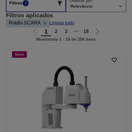
Ordenar por:
Filtros
1
Filtros aplicados
Robôs SCARA
Limpar tudo
1
2
3
⋯
18
Ir
Ir
Mostrando 1 - 15 de 256 itens
para
para
a
a
página
próxima
Novo
anterior
página