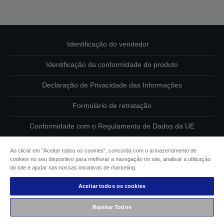
Identificação do vendedor
Identificação da conformidade do produto
Declaração de Privacidade das Informações
Formulário de retratação
Conformidade com o Regulamento de Dados da UE
Contacte-nos sobre os seus dados
Ao clicar em "Aceitar todos os cookies", concorda com o armazenamento de
cookies no seu dispositivo para melhorar a navegação no site, analisar a utilização
Informações sobre cookies
do site e ajudar nas nossas iniciativas de marketing.
Aceitar todos os cookies
Compromisso da Epson para com a acessibilidade
Rejeitar Todos
Copyright © 2026 Seiko Epson