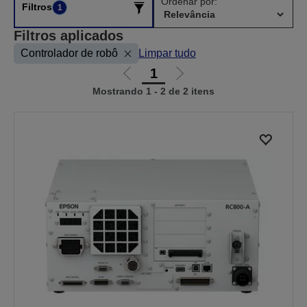
Ordenar por:
Filtros
1
Filtros aplicados
Controlador de robô
Limpar tudo
1
Ir
Ir
Mostrando 1 - 2 de 2 itens
para
para
a
a
página
próxima
anterior
página