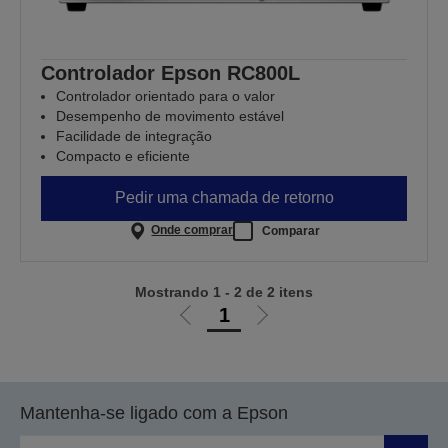
Controlador Epson RC800L
Controlador orientado para o valor
Desempenho de movimento estável
Facilidade de integração
Compacto e eficiente
Pedir uma chamada de retorno
Onde comprar
Comparar
Mostrando 1 - 2 de 2 itens
1
Ir
Ir
para
para
a
a
página
próxima
Mantenha-se ligado com a Epson
anterior
página