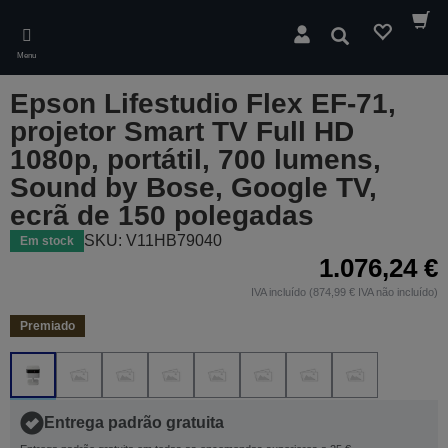
Skip
to
Pesquisar
main
Menu
content
Epson Lifestudio Flex EF-71,
projetor Smart TV Full HD
1080p, portátil, 700 lumens,
Sound by Bose, Google TV,
ecrã de 150 polegadas
SKU: V11HB79040
Em stock
1.076,24 €
IVA incluído (874,99 € IVA não incluído)
Premiado
Entrega padrão gratuita