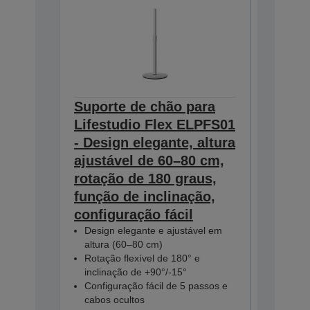
Suporte de chão para
Par de
Lifestudio Flex ELPFS01
karaok
- Design elegante, altura
ELPKM
ajustável de 60–80 cm,
crista
rotação de 180 graus,
de som
função de inclinação,
utiliz
configuração fácil
Vozes c
de som
Design elegante e ajustável em
Leve e f
altura (60–80 cm)
15 hora
Rotação flexível de 180° e
Compatí
inclinação de +90°/-15°
intelige
Configuração fácil de 5 passos e
V12HC000
cabos ocultos