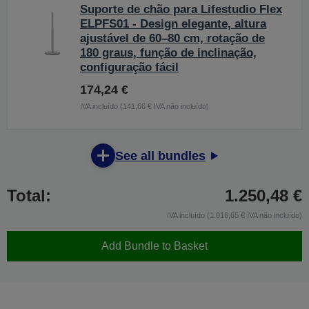
Suporte de chão para Lifestudio Flex
ELPFS01 - Design elegante, altura
ajustável de 60–80 cm, rotação de
180 graus, função de inclinação,
configuração fácil
174,24 €
IVA incluído (141,66 € IVA não incluído)
See all bundles
Total:
1.250,48 €
IVA incluído (1.016,65 € IVA não incluído)
Add Bundle to Basket