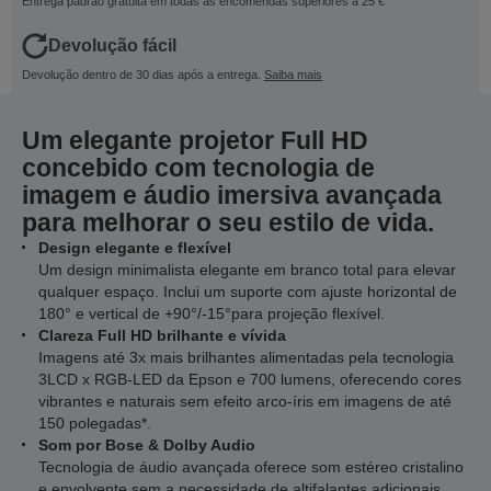
Entrega padrão gratuita em todas as encomendas superiores a 25 €
Devolução fácil
Devolução dentro de 30 dias após a entrega.
Saiba mais
Um elegante projetor Full HD
concebido com tecnologia de
imagem e áudio imersiva avançada
para melhorar o seu estilo de vida.
Design elegante e flexível
Um design minimalista elegante em branco total para elevar
qualquer espaço. Inclui um suporte com ajuste horizontal de
180° e vertical de +90°/-15°para projeção flexível.
Clareza Full HD brilhante e vívida
Imagens até 3x mais brilhantes alimentadas pela tecnologia
3LCD x RGB-LED da Epson e 700 lumens, oferecendo cores
vibrantes e naturais sem efeito arco-íris em imagens de até
150 polegadas*.
Som por Bose & Dolby Audio
Tecnologia de áudio avançada oferece som estéreo cristalino
e envolvente sem a necessidade de altifalantes adicionais,