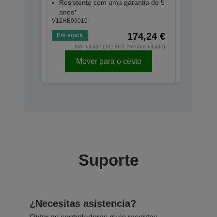
Resistente com uma garantia de 5
anos*
V12HB99010
174,24 €
Em stock
Em stock
IVA incluído (141,66 € IVA não incluído)
IVA
Mover para o cesto
Mo
Suporte
¿Necesitas asistencia?