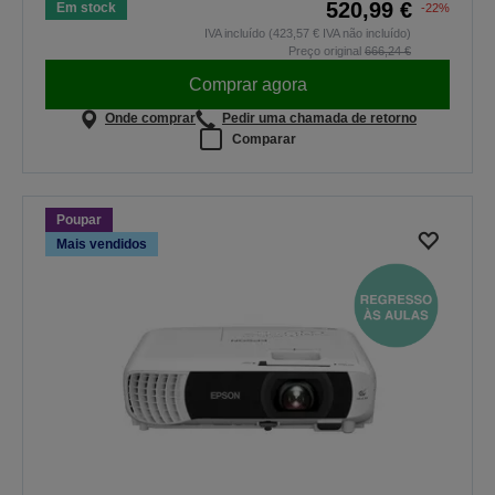
520,99 €
Em stock
-22%
IVA incluído (423,57 € IVA não incluído)
Preço original
666,24 €
Comprar agora
Onde comprar
Pedir uma chamada de retorno
Comparar
Poupar
Mais vendidos