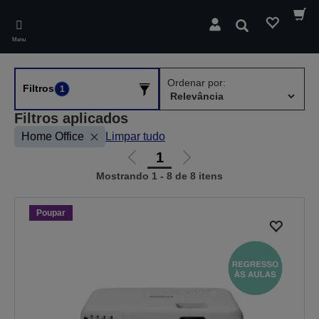
Skip
to
Pesquisar
main
Menu
content
Ordenar por:
Filtros
1
Filtros aplicados
Home Office
Limpar tudo
1
Ir
Ir
Mostrando 1 - 8 de 8 itens
para
para
a
a
página
próxima
Poupar
anterior
página