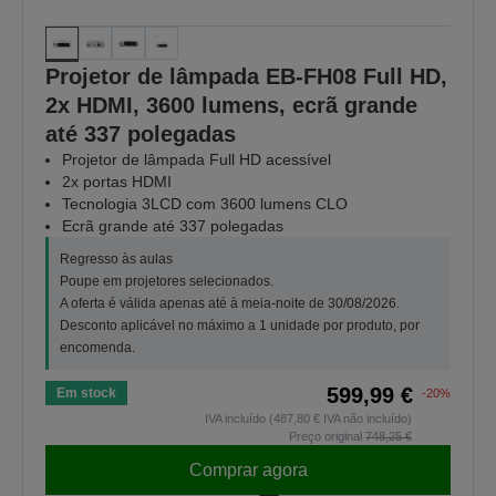
Projetor de lâmpada EB-FH08 Full HD,
2x HDMI, 3600 lumens, ecrã grande
até 337 polegadas
Projetor de lâmpada Full HD acessível
2x portas HDMI
Tecnologia 3LCD com 3600 lumens CLO
Ecrã grande até 337 polegadas
Regresso às aulas
Poupe em projetores selecionados.
A oferta é válida apenas até à meia-noite de 30/08/2026.
Desconto aplicável no máximo a 1 unidade por produto, por
encomenda.
599,99 €
Em stock
-20%
IVA incluído (487,80 € IVA não incluído)
Preço original
748,25 €
Comprar agora