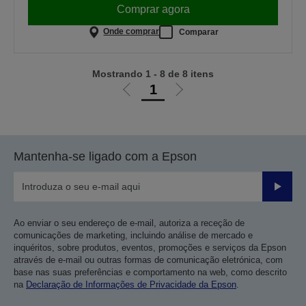
Comprar agora
Onde comprar
Comparar
Mostrando 1 - 8 de 8 itens
1
Ir
Ir
para
para
a
a
página
próxima
Mantenha-se ligado com a Epson
anterior
página
Enviar
Ao enviar o seu endereço de e-mail, autoriza a receção de
comunicações de marketing, incluindo análise de mercado e
inquéritos, sobre produtos, eventos, promoções e serviços da Epson
através de e-mail ou outras formas de comunicação eletrónica, com
base nas suas preferências e comportamento na web, como descrito
na
Declaração de Informações de Privacidade da Epson
.