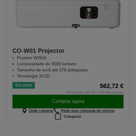
CO-W01 Projector
Projetor WXGA
Luminosidade de 3000 lumens
Tamanho de ecrã até 378 polegadas
Tecnologia 3LCD
562,72 €
Em stock
IVA incluído (457,50 € IVA não incluído)
Comprar agora
Onde comprar
Pedir uma chamada de retorno
Comparar