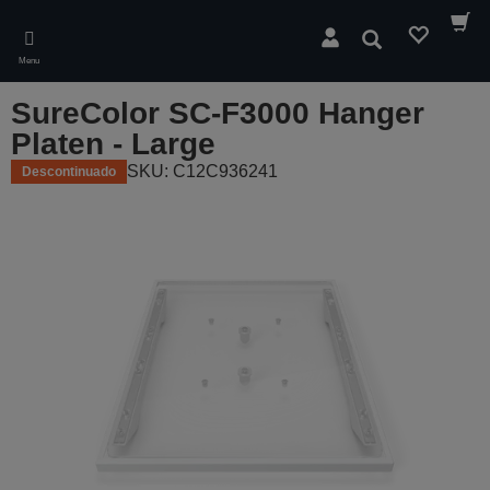
Skip
to
Pesquisar
main
Menu
content
SureColor SC-F3000 Hanger
Platen - Large
SKU: C12C936241
Descontinuado