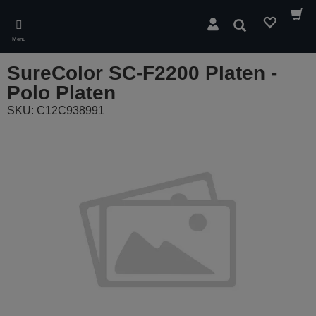
Skip
to
Pesquisar
main
Menu
content
SureColor SC-F2200 Platen -
Polo Platen
SKU: C12C938991