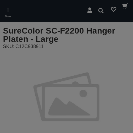
Skip
to
Pesquisar
main
Menu
content
SureColor SC-F2200 Hanger
Platen - Large
SKU: C12C938911