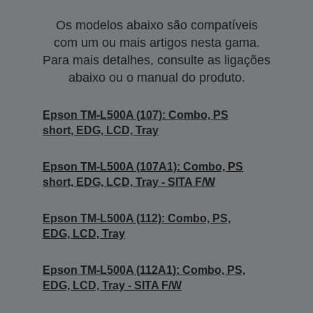
Os modelos abaixo são compatíveis
com um ou mais artigos nesta gama.
Para mais detalhes, consulte as ligações
abaixo ou o manual do produto.
Epson TM-L500A (107): Combo, PS
short, EDG, LCD, Tray
Epson TM-L500A (107A1): Combo, PS
short, EDG, LCD, Tray - SITA F/W
Epson TM-L500A (112): Combo, PS,
EDG, LCD, Tray
Epson TM-L500A (112A1): Combo, PS,
EDG, LCD, Tray - SITA F/W