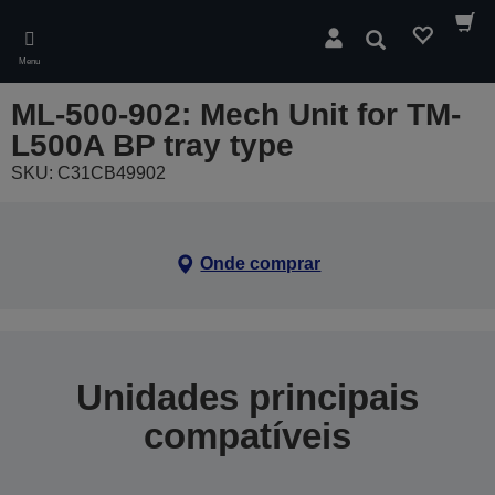
Skip
to
Pesquisar
main
Menu
content
ML-500-902: Mech Unit for TM-
L500A BP tray type
SKU: C31CB49902
Onde comprar
Unidades principais
compatíveis