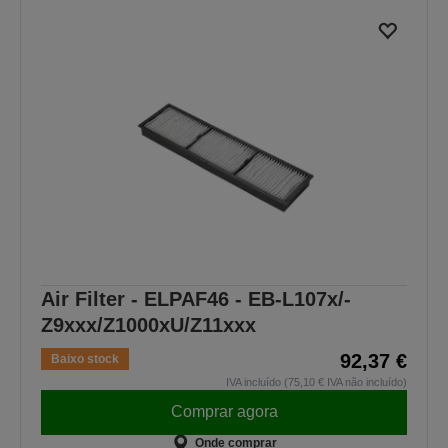
Air Filter - ELPAF46 - EB-L107x/-
Z9xxx/Z1000xU/Z11xxx
92,37 €
Baixo stock
IVA incluído (75,10 € IVA não incluído)
Comprar agora
Onde comprar