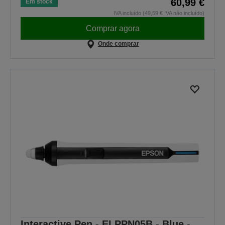
60,99 €
Em stock
IVA incluído (49,59 € IVA não incluído)
Comprar agora
Onde comprar
Interactive Pen - ELPPN05B - Blue -