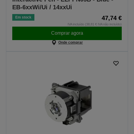
EB-6xxWi/Ui / 14xxUi
47,74 €
Em stock
IVA incluído (38,81 € IVA não incluído)
Comprar agora
Onde comprar