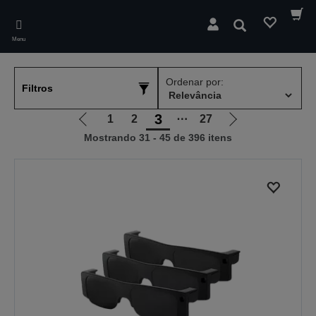
Skip
to
Pesquisar
main
Menu
content
Ordenar por:
Filtros
3
1
2
⋯
27
Ir
Ir
Mostrando 31 - 45 de 396 itens
para
para
a
a
página
próxima
anterior
página