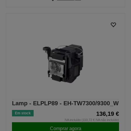
Lamp - ELPLP89 - EH-TW7300/9300_W
136,19 €
Em stock
IVA incluído (110,72 € IVA não incluído)
Comprar agora