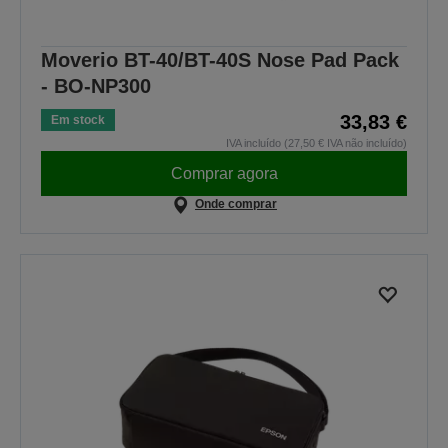
Moverio BT-40/BT-40S Nose Pad Pack
- BO-NP300
33,83 €
Em stock
IVA incluído (27,50 € IVA não incluído)
Comprar agora
Onde comprar