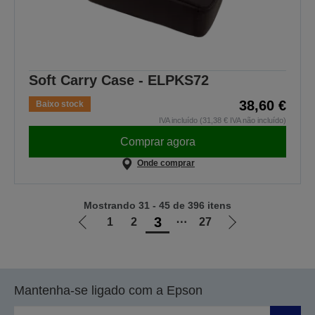
Soft Carry Case - ELPKS72
38,60 €
Baixo stock
IVA incluído (31,38 € IVA não incluído)
Comprar agora
Onde comprar
Mostrando 31 - 45 de 396 itens
3
1
2
⋯
27
Ir
Ir
para
para
a
a
página
próxima
Mantenha-se ligado com a Epson
anterior
página