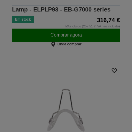
Lamp - ELPLP93 - EB-G7000 series
316,74 €
Em stock
IVA incluído (257,51 € IVA não incluído)
Comprar agora
Onde comprar