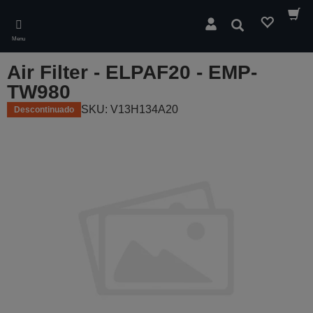
Skip
to
Pesquisar
main
Menu
content
Air Filter - ELPAF20 - EMP-
TW980
SKU: V13H134A20
Descontinuado