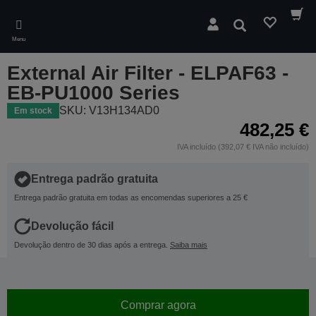
Skip
to
Pesquisar
main
Menu
content
External Air Filter - ELPAF63 -
EB-PU1000 Series
SKU: V13H134AD0
Em stock
482,25 €
IVA incluído (392,07 € IVA não incluído)
Entrega padrão gratuita
Entrega padrão gratuita em todas as encomendas superiores a 25 €
Devolução fácil
Devolução dentro de 30 dias após a entrega.
Saiba mais
Comprar agora