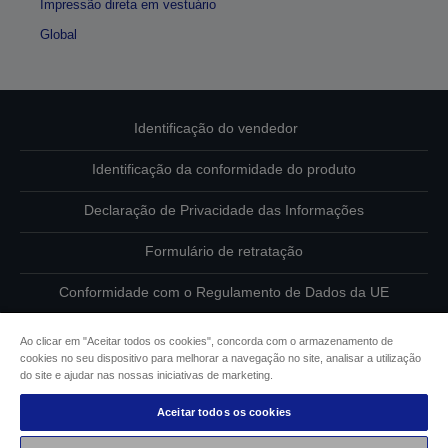
Impressão direta em vestuário
Global
Identificação do vendedor
Identificação da conformidade do produto
Declaração de Privacidade das Informações
Formulário de retratação
Conformidade com o Regulamento de Dados da UE
Contacte-nos sobre os seus dados
Ao clicar em "Aceitar todos os cookies", concorda com o armazenamento de
cookies no seu dispositivo para melhorar a navegação no site, analisar a utilização
Informações sobre cookies
do site e ajudar nas nossas iniciativas de marketing.
Aceitar todos os cookies
Compromisso da Epson para com a acessibilidade