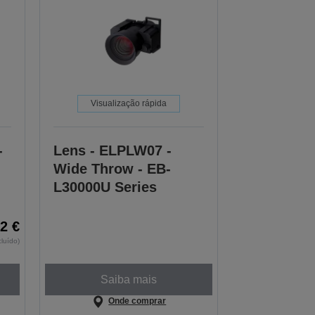
Visualização rápida
-
Lens - ELPLW07 -
Wide Throw - EB-
L30000U Series
2 €
cluído)
Saiba mais
Onde comprar