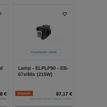
Visualização rápida
id
Lamp - ELPLP90 - EB-
67x/68x (215W)
8 €
87,17 €
Esgotado
cluído)
IVA incluído (70,87 € IVA não incluído)