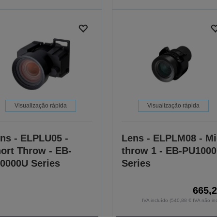
Visualização rápida
Visualização rápida
ns - ELPLU05 -
Lens - ELPLM08 - M
ort Throw - EB-
throw 1 - EB-PU1000
0000U Series
Series
665,2
IVA incluído (540,88 € IVA não in