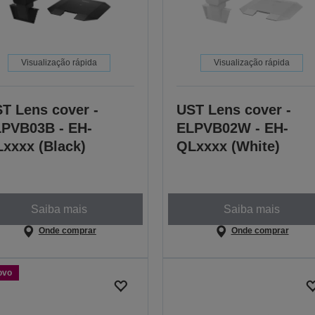
Visualização rápida
Visualização rápida
T Lens cover -
UST Lens cover -
PVB03B - EH-
ELPVB02W - EH-
xxxx (Black)
QLxxxx (White)
Saiba mais
Saiba mais
Onde comprar
Onde comprar
ovo