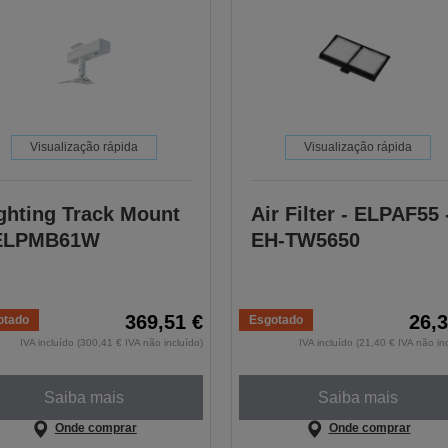
Visualização rápida
Visualização rápida
ghting Track Mount
Air Filter - ELPAF55 
 ELPMB61W
EH-TW5650
369,51 €
26,3
otado
Esgotado
IVA incluído (300,41 € IVA não incluído)
IVA incluído (21,40 € IVA não in
Saiba mais
Saiba mais
Onde comprar
Onde comprar