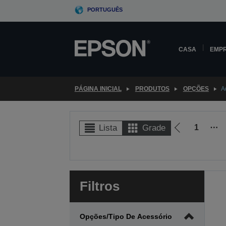
Skip
PORTUGUÊS
to
main
content
CASA
EMP
PÁGINA INICIAL
PRODUTOS
OPÇÕES
A
1
⋯
Lista
Grade
Ir
para
a
página
anterior
Filtros
Opções/Tipo De Acessório