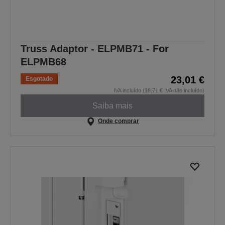
Truss Adaptor - ELPMB71 - For
ELPMB68
23,01 €
Esgotado
IVA incluído (18,71 € IVA não incluído)
Saiba mais
Onde comprar