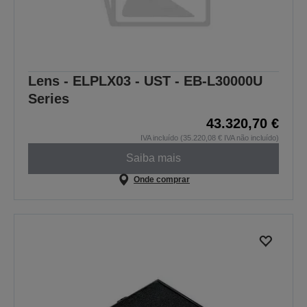
Lens - ELPLX03 - UST - EB-L30000U
Series
43.320,70 €
IVA incluído (35.220,08 € IVA não incluído)
Saiba mais
Onde comprar