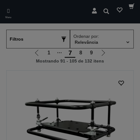
Skip
to
Pesquisar
main
Menu
content
Ordenar por:
Filtros
7
1
⋯
8
9
Ir
Ir
Mostrando 91 - 105 de 132 itens
para
para
a
a
página
próxima
anterior
página