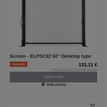
Screen - ELPSC32 50" Desktop type
133,11 €
Esgotado
IVA incluído (108,22 € IVA não incluído)
Saiba mais
Onde comprar