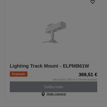
Lighting Track Mount - ELPMB61W
369,51 €
Esgotado
IVA incluído (300,41 € IVA não incluído)
Saiba mais
Onde comprar