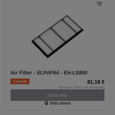
Air Filter - ELPAF64 - EH-LS800
81,18 €
Esgotado
IVA incluído (66,00 € IVA não incluído)
Saiba mais
Onde comprar