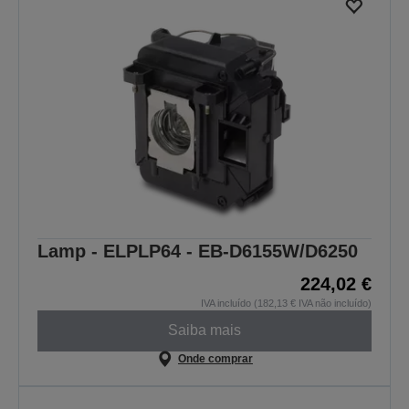
Lamp - ELPLP64 - EB-D6155W/D6250
224,02 €
IVA incluído (182,13 € IVA não incluído)
Saiba mais
Onde comprar