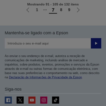
Mostrando 91 - 105 de 132 itens
7
1
⋯
8
9
Ir
Ir
para
para
a
a
página
próxima
Mantenha-se ligado com a Epson
anterior
página
Enviar
Ao enviar o seu endereço de e-mail, autoriza a receção de
comunicações de marketing, incluindo análise de mercado e
inquéritos, sobre produtos, eventos, promoções e serviços da Epson
através de e-mail ou outras formas de comunicação eletrónica, com
base nas suas preferências e comportamento na web, como descrito
na
Declaração de Informações de Privacidade da Epson
.
Siga-nos