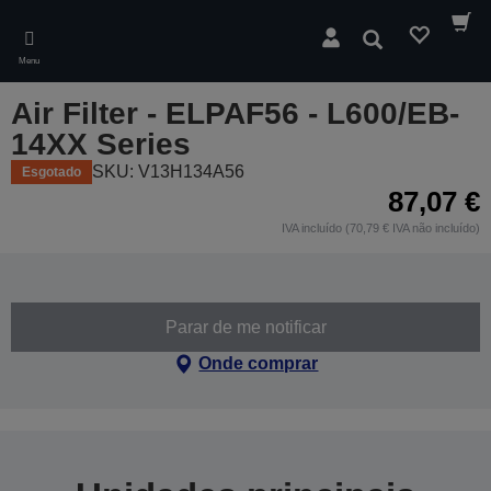
Skip
to
Pesquisar
main
Menu
content
Air Filter - ELPAF56 - L600/EB-
14XX Series
SKU: V13H134A56
Esgotado
87,07 €
IVA incluído (70,79 € IVA não incluído)
Parar de me notificar
Onde comprar