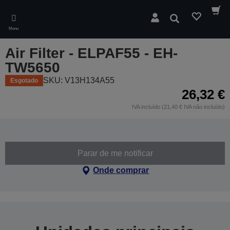
Skip
to
Pesquisar
main
Menu
content
Air Filter - ELPAF55 - EH-
TW5650
SKU: V13H134A55
Esgotado
26,32 €
IVA incluído (21,40 € IVA não incluído)
Parar de me notificar
Onde comprar