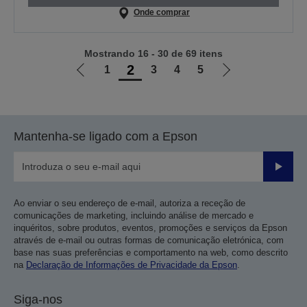
Onde comprar
Mostrando 16 - 30 de 69 itens
2
1
3
4
5
Ir
Ir
para
para
a
a
página
próxima
Mantenha-se ligado com a Epson
anterior
página
Enviar
Ao enviar o seu endereço de e-mail, autoriza a receção de
comunicações de marketing, incluindo análise de mercado e
inquéritos, sobre produtos, eventos, promoções e serviços da Epson
através de e-mail ou outras formas de comunicação eletrónica, com
base nas suas preferências e comportamento na web, como descrito
na
Declaração de Informações de Privacidade da Epson
.
Siga-nos