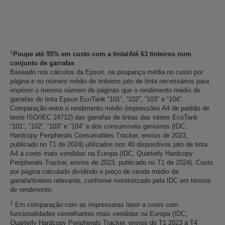
1
Poupe até 95% em custo com a tinta/Até 63 tinteiros num
conjunto de garrafas
Baseado nos cálculos da Epson, na poupança média no custo por
página e no número médio de tinteiros jato de tinta necessários para
imprimir o mesmo número de páginas que o rendimento médio de
garrafas de tinta Epson EcoTank “101”, “102”, “103” e “104”.
Comparação entre o rendimento médio (impressões A4 de padrão de
teste ISO/IEC 24712) das garrafas de tintas das séries EcoTank
“101”, “102”, “103” e “104” e dos consumíveis genuínos (IDC,
Hardcopy Peripherals Consumables Tracker, envios de 2023,
publicado no T1 de 2024) utilizados nos 40 dispositivos jato de tinta
A4 a cores mais vendidas na Europa (IDC, Quarterly Hardcopy
Peripherals Tracker, envios de 2023, publicado no T1 de 2024). Custo
por página calculado dividindo o preço de venda médio da
garrafa/tinteiro relevante, conforme monitorizado pela IDC em termos
de rendimento.
2
Em comparação com as impressoras laser a cores com
funcionalidades semelhantes mais vendidas na Europa (IDC,
Quarterly Hardcopy Peripherals Tracker, envios do T1 2023 a T4