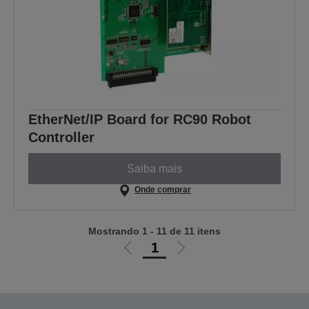
EtherNet/IP Board for RC90 Robot
Controller
Saiba mais
Onde comprar
Mostrando 1 - 11 de 11 itens
1
Ir
Ir
para
para
a
a
página
próxima