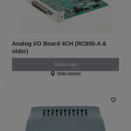
Analog I/O Board 4CH (RC800-A &
older)
Saiba mais
Onde comprar