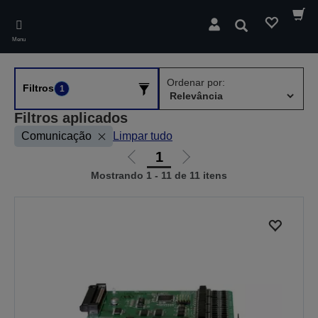
Skip
to
Pesquisar
main
Menu
content
Ordenar por:
Filtros
1
Filtros aplicados
Comunicação
Limpar tudo
1
Ir
Ir
Mostrando 1 - 11 de 11 itens
para
para
a
a
página
próxima
anterior
página