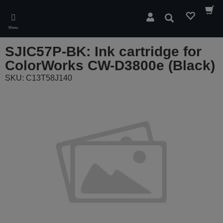
Skip
to
Pesquisar
main
Menu
content
SJIC57P-BK: Ink cartridge for
ColorWorks CW-D3800e (Black)
SKU: C13T58J140