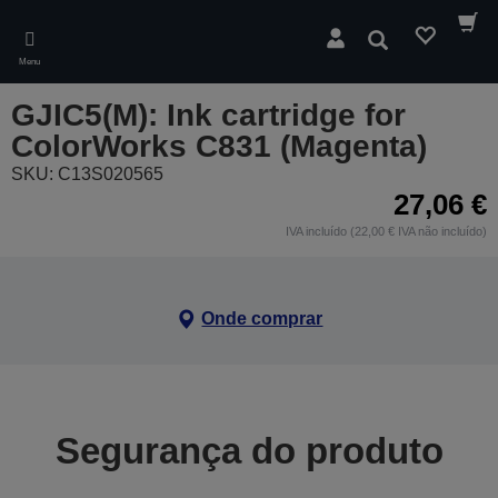
Skip
to
Pesquisar
main
Menu
content
GJIC5(M): Ink cartridge for
ColorWorks C831 (Magenta)
SKU: C13S020565
27,06 €
IVA incluído (22,00 € IVA não incluído)
Onde comprar
Segurança do produto