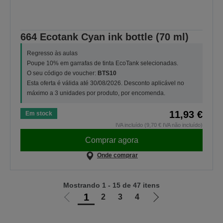
664 Ecotank Cyan ink bottle (70 ml)
Regresso às aulas
Poupe 10% em garrafas de tinta EcoTank selecionadas.
O seu código de voucher:
BTS10
Esta oferta é válida até 30/08/2026. Desconto aplicável no
máximo a 3 unidades por produto, por encomenda.
11,93 €
Em stock
IVA incluído (9,70 € IVA não incluído)
Comprar agora
Onde comprar
Mostrando 1 - 15 de 47 itens
1
2
3
4
Ir
Ir
para
para