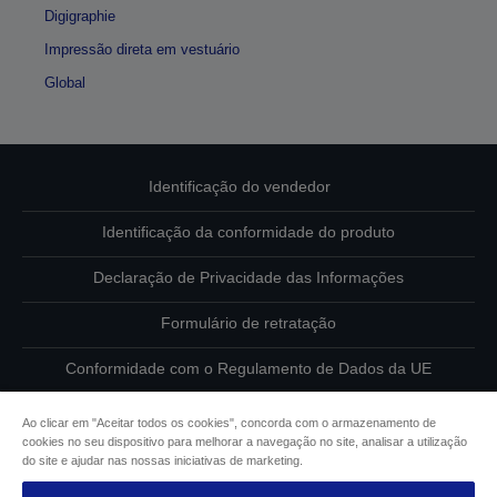
Digigraphie
Impressão direta em vestuário
Global
Identificação do vendedor
Identificação da conformidade do produto
Declaração de Privacidade das Informações
Formulário de retratação
Conformidade com o Regulamento de Dados da UE
Contacte-nos sobre os seus dados
Ao clicar em "Aceitar todos os cookies", concorda com o armazenamento de
cookies no seu dispositivo para melhorar a navegação no site, analisar a utilização
Informações sobre cookies
do site e ajudar nas nossas iniciativas de marketing.