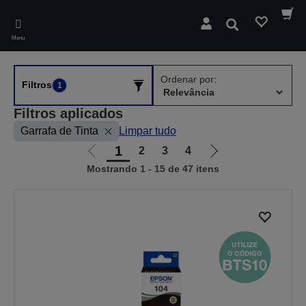
Skip
to
Pesquisar
main
Menu
content
Ordenar por:
Filtros
1
Filtros aplicados
Garrafa de Tinta
Limpar tudo
1
2
3
4
Ir
Ir
Mostrando 1 - 15 de 47 itens
para
para
a
a
página
próxima
anterior
página