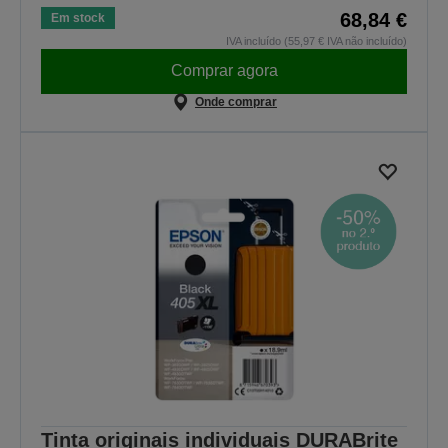
68,84 €
Em stock
IVA incluído (55,97 € IVA não incluído)
Comprar agora
Onde comprar
Tinta originais individuais DURABrite