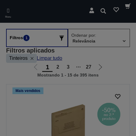
Skip
to
Pesquisar
main
Menu
content
Ordenar por:
Filtros
1
Filtros aplicados
Tinteiros
Limpar tudo
1
2
3
⋯
27
Ir
Ir
Mostrando 1 - 15 de 395 itens
para
para
a
a
página
próxima
Mais vendidos
anterior
página