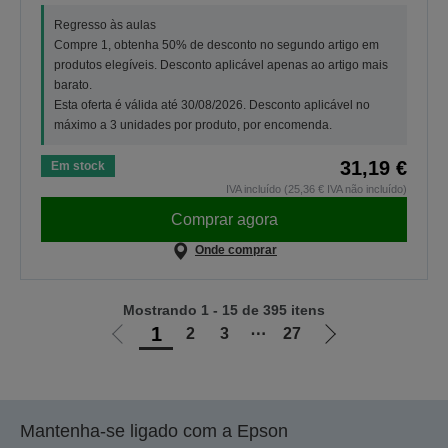
Regresso às aulas
Compre 1, obtenha 50% de desconto no segundo artigo em
produtos elegíveis. Desconto aplicável apenas ao artigo mais
barato.
Esta oferta é válida até 30/08/2026. Desconto aplicável no
máximo a 3 unidades por produto, por encomenda.
31,19 €
Em stock
IVA incluído (25,36 € IVA não incluído)
Comprar agora
Onde comprar
Mostrando 1 - 15 de 395 itens
1
2
3
⋯
27
Ir
Ir
para
para
a
a
página
próxima
Mantenha-se ligado com a Epson
anterior
página