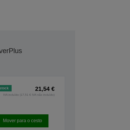
verPlus
21,54 €
stock
IVA incluído (17,51 € IVA não incluído)
Mover para o cesto