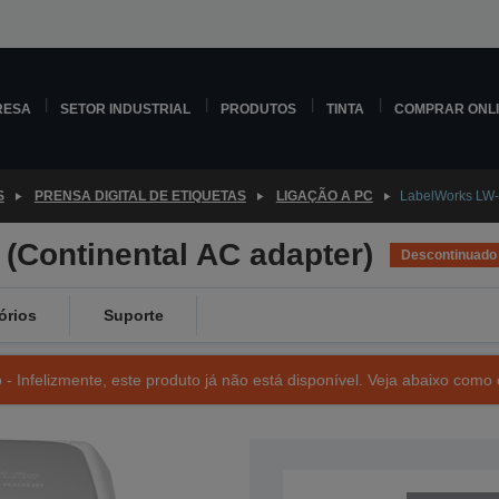
RESA
SETOR INDUSTRIAL
PRODUTOS
TINTA
COMPRAR ONL
S
PRENSA DIGITAL DE ETIQUETAS
LIGAÇÃO A PC
LabelWorks LW-
(Continental AC adapter)
Descontinuado
órios
Suporte
- Infelizmente, este produto já não está disponível. Veja abaixo como 
SKU: C51CD06010