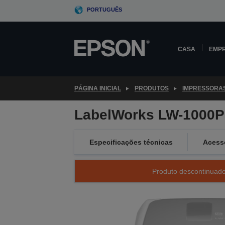
Skip
PORTUGUÊS
to
main
content
CASA
EMP
PÁGINA INICIAL
PRODUTOS
IMPRESSORA
LabelWorks LW-1000P 
Especificações técnicas
Acess
Produto descontinuado 