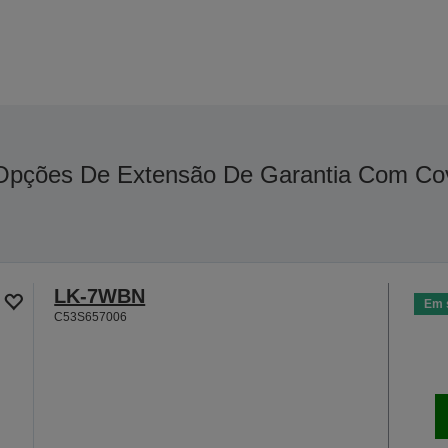
Opções De Extensão De Garantia Com Co
LK-7WBN
Em 
C53S657006