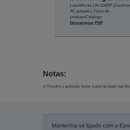
LabelWorks LW-1000P (Continen
AC adapter) Ficha de
produto/Catálogo
Descarregar PDF
Notas:
1) Transfira a aplicação Epson iLabel da Apple App Sto
Mantenha-se ligado com a Ep