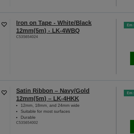
Iron on Tape - White/Black
Em 
12mm(5m) - LK-4WBQ
C53S654024
Satin Ribbon – Navy/Gold
Em 
12mm(5m) – LK-4HKK
12mm, 18mm, and 24mm wide
Suitable for most surfaces
Durable
C53S654002