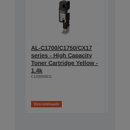
AL-C1700/C1750/CX17
AL-C1
series - High Capacity
series
Toner Cartridge Yellow -
Toner 
1.4k
Magent
C13S050611
C13S0506
Esgotado
IV
Descontinuado