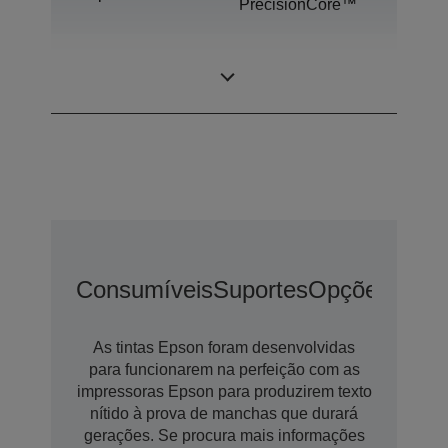
PrecisionCore™
Tecnologia de
Sublimação de
tinta
tinta corante
Consumíveis
Suportes
Opções
Opçõ
As tintas Epson foram desenvolvidas
para funcionarem na perfeição com as
impressoras Epson para produzirem texto
nítido à prova de manchas que durará
gerações. Se procura mais informações