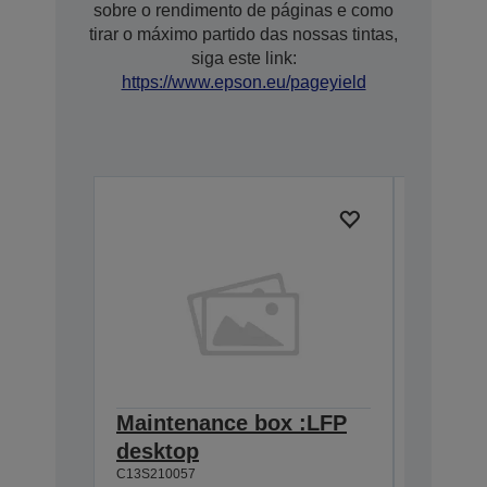
sobre o rendimento de páginas e como
tirar o máximo partido das nossas tintas,
siga este link:
https://www.epson.eu/pageyield
Maintenance box :LFP
Auto C
desktop
LFP de
C13S210057
C13S2100