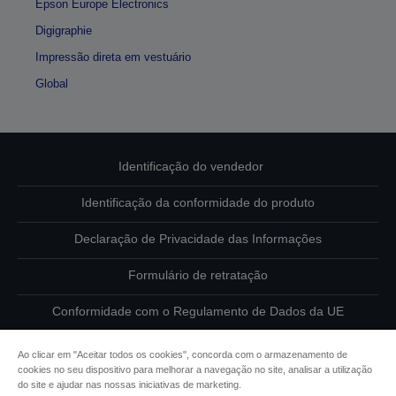
Epson Europe Electronics
Digigraphie
Impressão direta em vestuário
Global
Identificação do vendedor
Identificação da conformidade do produto
Declaração de Privacidade das Informações
Formulário de retratação
Conformidade com o Regulamento de Dados da UE
Contacte-nos sobre os seus dados
Ao clicar em "Aceitar todos os cookies", concorda com o armazenamento de
cookies no seu dispositivo para melhorar a navegação no site, analisar a utilização
Informações sobre cookies
do site e ajudar nas nossas iniciativas de marketing.