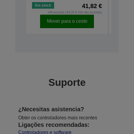
41,82 €
Em stock
Esgotado
IVA incluído (34,00 € IVA não incluído)
IVA
Mover para o cesto
Suporte
¿Necesitas asistencia?
Obter os controladores mais recentes
Ligações recomendadas:
Controladores e software