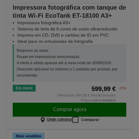
Impressora fotográfica com tanque de
tinta Wi-Fi EcoTank ET-18100 A3+
Impressora fotográfica A3+
Sistema de tinta de 6 cores de custo ultrarreduzido
Imprima em CD, DVD e cartões de ID em PVC
Ideal para os entusiastas da fotografia
Regresso às aulas
Poupe em impressoras selecionadas.
A oferta é válida apenas até à meia-noite de 30/08/2026.
Desconto aplicável no máximo a 1 unidade por produto, por
encomenda.
599,99 €
Em stock
-27%
IVA incluído (487,80 € IVA não incluído)
Preço original
819,99 €
Comprar agora
Onde comprar
Comparar
Mais vendidos