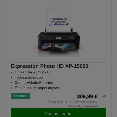
Expression Photo HD XP-15000
Tintas Claria Photo HD
Impressão móvel
Conectividade Ethernet
Tabuleiros de papel duplos
309,99 €
Em stock
-23%
IVA incluído (252,02 € IVA não incluído)
Preço original
402,81 €
Comprar agora