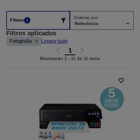
Ordenar por:
Filtros
1
Filtros aplicados
Fotografia
Limpar tudo
1
Ir
Ir
Mostrando 1 - 11 de 11 itens
para
para
a
a
página
próxima
anterior
página