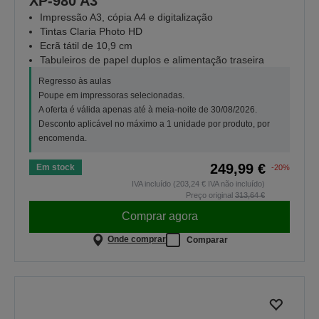
XP‑980 A3
Impressão A3, cópia A4 e digitalização
Tintas Claria Photo HD
Ecrã tátil de 10,9 cm
Tabuleiros de papel duplos e alimentação traseira
Regresso às aulas
Poupe em impressoras selecionadas.
A oferta é válida apenas até à meia-noite de 30/08/2026.
Desconto aplicável no máximo a 1 unidade por produto, por
encomenda.
249,99 €
Em stock
-20%
IVA incluído (203,24 € IVA não incluído)
Preço original
313,64 €
Comprar agora
Onde comprar
Comparar