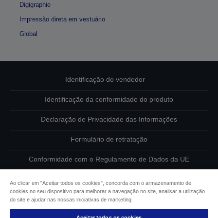
Digigraphie
Impressão direta em vestuário
Global
Identificação do vendedor
Identificação da conformidade do produto
Declaração de Privacidade das Informações
Formulário de retratação
Conformidade com o Regulamento de Dados da UE
Contacte-nos sobre os seus dados
Ao clicar em "Aceitar todos os cookies", concorda com o armazenamento de
cookies no seu dispositivo para melhorar a navegação no site, analisar a utilização
Informações sobre cookies
do site e ajudar nas nossas iniciativas de marketing.
Aceitar todos os cookies