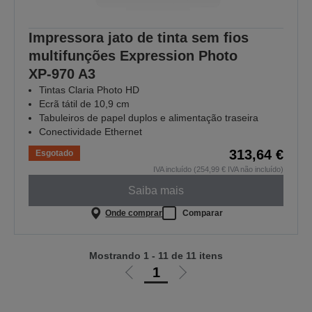
Impressora jato de tinta sem fios
multifunções Expression Photo
XP‑970 A3
Tintas Claria Photo HD
Ecrã tátil de 10,9 cm
Tabuleiros de papel duplos e alimentação traseira
Conectividade Ethernet
313,64 €
Esgotado
IVA incluído (254,99 € IVA não incluído)
Saiba mais
Onde comprar
Comparar
Mostrando 1 - 11 de 11 itens
1
Ir
Ir
para
para
a
a