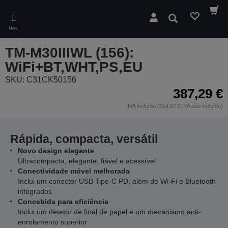
Skip
to
Pesquisar
main
Menu
content
TM-M30IIIWL (156):
WiFi+BT,WHT,PS,EU
SKU: C31CK50156
387,29 €
IVA incluído (314,87 € IVA não incluído)
Rápida, compacta, versátil
Novo design elegante
Ultracompacta, elegante, fiável e acessível
Conectividade móvel melhorada
Inclui um conector USB Tipo-C PD, além de Wi-Fi e Bluetooth
integrados
Concebida para eficiência
Inclui um detetor de final de papel e um mecanismo anti-
enrolamento superior