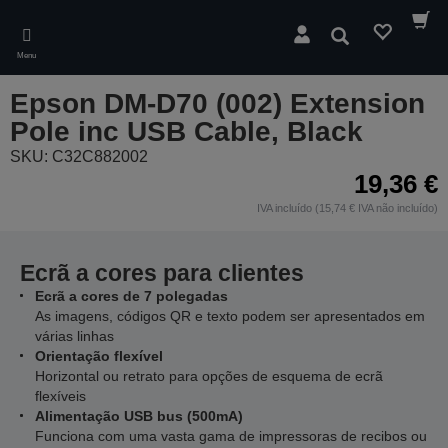
Skip
to
Pesquisar
main
Menu
content
Epson DM-D70 (002) Extension
Pole inc USB Cable, Black
SKU: C32C882002
19,36 €
IVA incluído (15,74 € IVA não incluído)
Ecrã a cores para clientes
Ecrã a cores de 7 polegadas
As imagens, códigos QR e texto podem ser apresentados em
várias linhas
Orientação flexível
Horizontal ou retrato para opções de esquema de ecrã
flexíveis
Alimentação USB bus (500mA)
Funciona com uma vasta gama de impressoras de recibos ou