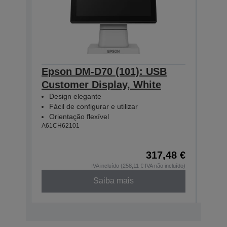
Epson DM-D70 (101): USB
Eps
Customer Display, White
Cus
Design elegante
Des
Fácil de configurar e utilizar
Fáci
Orientação flexível
Orie
A61CH62101
A61CH
317,48 €
IVA incluído (258,11 € IVA não incluído)
Saiba mais