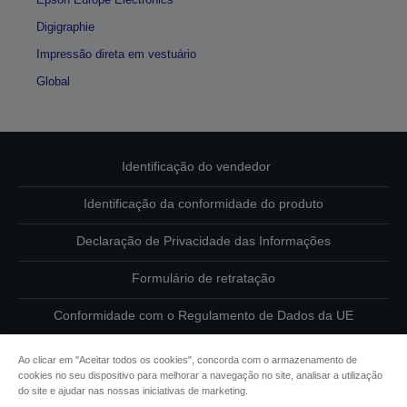
Digigraphie
Impressão direta em vestuário
Global
Identificação do vendedor
Identificação da conformidade do produto
Declaração de Privacidade das Informações
Formulário de retratação
Conformidade com o Regulamento de Dados da UE
Contacte-nos sobre os seus dados
Ao clicar em "Aceitar todos os cookies", concorda com o armazenamento de
cookies no seu dispositivo para melhorar a navegação no site, analisar a utilização
Informações sobre cookies
do site e ajudar nas nossas iniciativas de marketing.