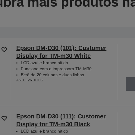
bra mais produtos na
Epson DM-D30 (101): Customer
Display for TM-m30 White
LCD azul e branco nítido
Funciona com a impressora TM-M30
Ecrã de 20 colunas e duas linhas
A61CF26101LG
Epson DM-D30 (111): Customer
Display for TM-m30 Black
LCD azul e branco nítido