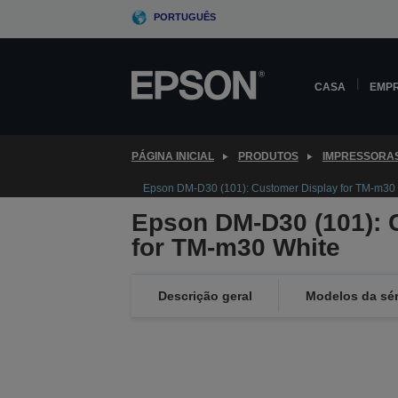
Skip
PORTUGUÊS
to
main
content
CASA
EMP
PÁGINA INICIAL
PRODUTOS
IMPRESSORA
Epson DM-D30 (101): Customer Display for TM-m30
Epson DM-D30 (101): 
for TM-m30 White
Descrição geral
Modelos da sér