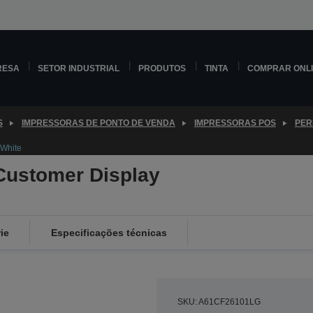
RESA
SETOR INDUSTRIAL
PRODUTOS
TINTA
COMPRAR ONL
S
IMPRESSORAS DE PONTO DE VENDA
IMPRESSORAS POS
PER
 White
Customer Display
ie
Especificações técnicas
SKU: A61CF26101LG