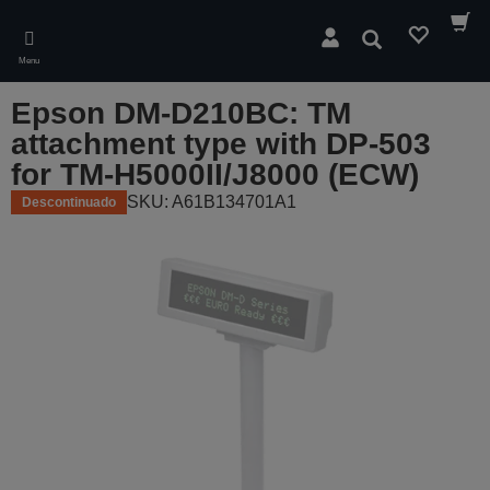
Skip
to
Pesquisar
main
Menu
content
Epson DM-D210BC: TM
attachment type with DP-503
for TM-H5000II/J8000 (ECW)
SKU: A61B134701A1
Descontinuado