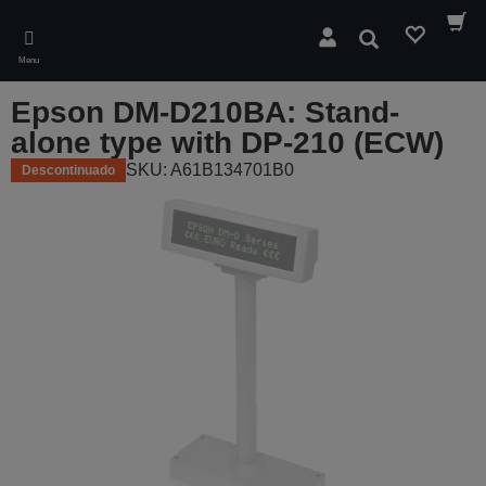
Skip
to
Pesquisar
main
Menu
content
Epson DM-D210BA: Stand-
alone type with DP-210 (ECW)
SKU: A61B134701B0
Descontinuado