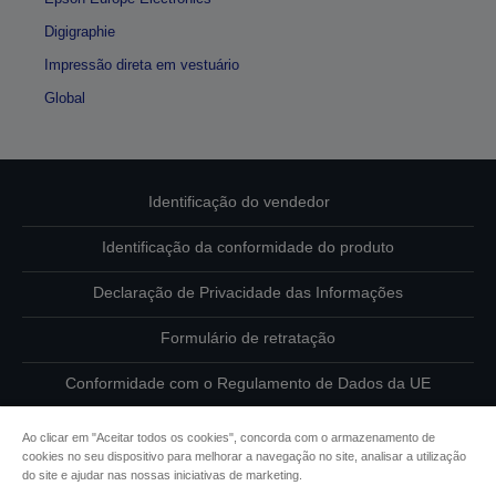
Digigraphie
Impressão direta em vestuário
Global
Identificação do vendedor
Identificação da conformidade do produto
Declaração de Privacidade das Informações
Formulário de retratação
Conformidade com o Regulamento de Dados da UE
Contacte-nos sobre os seus dados
Ao clicar em "Aceitar todos os cookies", concorda com o armazenamento de
cookies no seu dispositivo para melhorar a navegação no site, analisar a utilização
Informações sobre cookies
do site e ajudar nas nossas iniciativas de marketing.