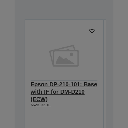
Epson DP-210-101: Base
Epson 
with IF for DM-D210
D pole
(ECW)
H5000
A62B132101
A62B11710