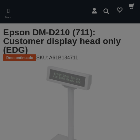
Skip
to
Pesquisar
main
Menu
content
Epson DM-D210 (711):
Customer display head only
(EDG)
SKU: A61B134711
Descontinuado