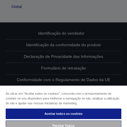
Global
Identificação do vendedor
Identificação da conformidade do produto
Declaração de Privacidade das Informações
Formulário de retratação
Conformidade com o Regulamento de Dados da UE
Contacte-nos sobre os seus dados
Ao clicar em "Aceitar todos os cookies", concorda com o armazenamento de
cookies no seu dispositivo para melhorar a navegação no site, analisar a utilização
Informações sobre cookies
do site e ajudar nas nossas iniciativas de marketing.
Aceitar todos os cookies
Compromisso da Epson para com a acessibilidade
Rejeitar Todos