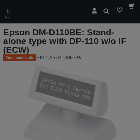
Skip
to
Pesquisar
main
Menu
content
Epson DM-D110BE: Stand-
alone type with DP-110 w/o IF
(ECW)
SKU: A61B133EEW
Descontinuado