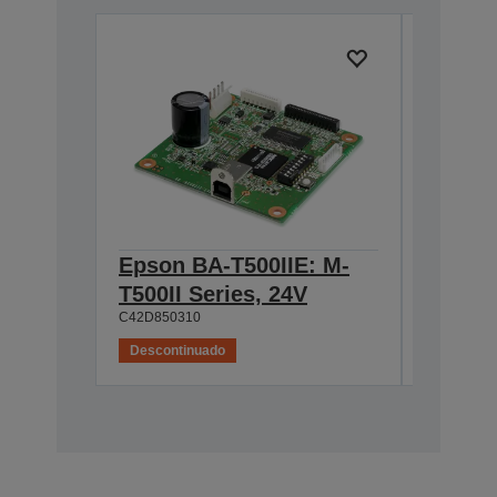
Epson BA-T500IIE: M-
Epson 
T500II Series, 24V
T500II
C42D850310
C42D8502
Descontinuado
Desconti