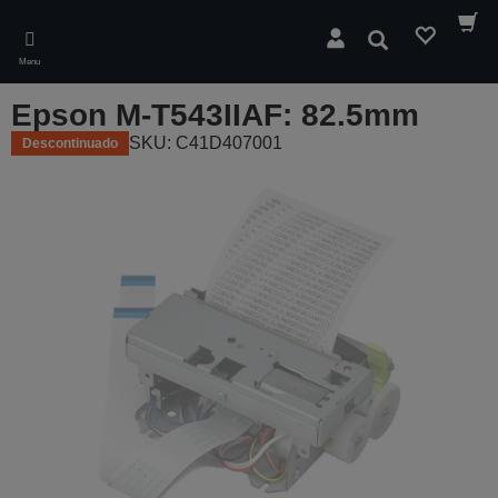
Skip
to
Pesquisar
main
Menu
content
Epson M-T543IIAF: 82.5mm
SKU: C41D407001
Descontinuado