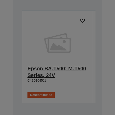
Epson BA-T500: M-T500
Epson
Series, 24V
Cable 
C42D104511
T500, 
C42D1180
Descontinuado
Desconti