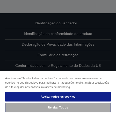
Identificação do vendedor
Identificação da conformidade do produto
Declaração de Privacidade das Informações
Formulário de retratação
Conformidade com o Regulamento de Dados da UE
Contacte-nos sobre os seus dados
Ao clicar em "Aceitar todos os cookies", concorda com o armazenamento de
cookies no seu dispositivo para melhorar a navegação no site, analisar a utilização
Informações sobre cookies
do site e ajudar nas nossas iniciativas de marketing.
Aceitar todos os cookies
Compromisso da Epson para com a acessibilidade
Rejeitar Todos
Copyright © 2026 Seiko Epson