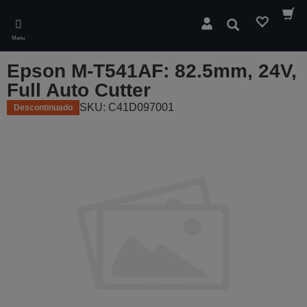
Skip
to
Pesquisar
main
Menu
content
Epson M-T541AF: 82.5mm, 24V,
Full Auto Cutter
SKU: C41D097001
Descontinuado