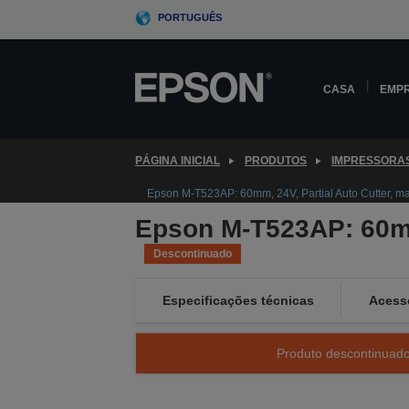
Skip
PORTUGUÊS
to
main
content
CASA
EMP
PÁGINA INICIAL
PRODUTOS
IMPRESSORA
Epson M-T523AP: 60mm, 24V, Partial Auto Cutter, mar
Epson M-T523AP: 60mm,
Descontinuado
Especificações técnicas
Acess
Produto descontinuado 