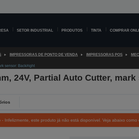
RESA
SETOR INDUSTRIAL
PRODUTOS
TINTA
COMPRAR ONL
S
IMPRESSORAS DE PONTO DE VENDA
IMPRESSORAS POS
MEC
k sensor: Back/right
 24V, Partial Auto Cutter, mark 
órios
- Infelizmente, este produto já não está disponível. Veja abaixo como 