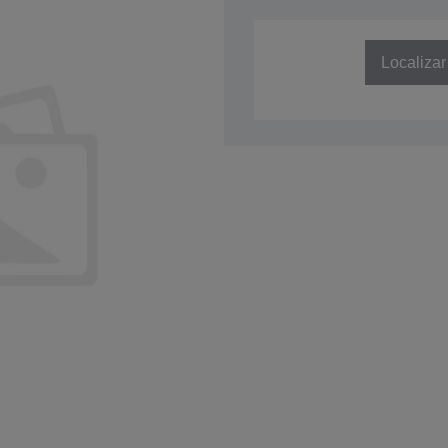
SKU: C41D351011
Localizar