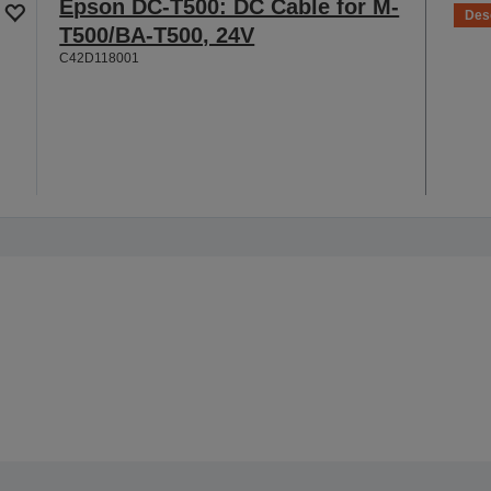
Epson DC-T500: DC Cable for M-
Des
T500/BA-T500, 24V
C42D118001