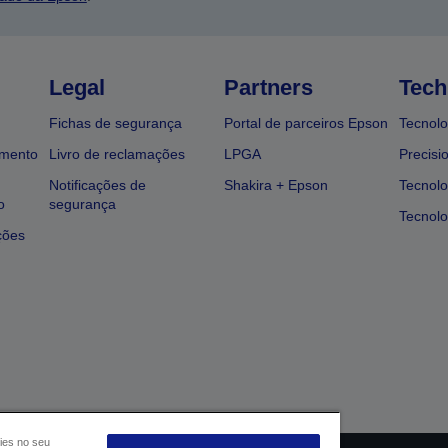
Legal
Partners
Tech
Fichas de segurança
Portal de parceiros Epson
Tecnolo
amento
Livro de reclamações
LPGA
Precisi
Notificações de
Shakira + Epson
Tecnolo
o
segurança
Tecnolo
ções
ies no seu