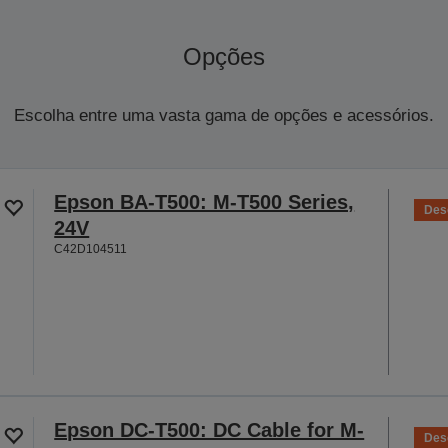
Opções
Escolha entre uma vasta gama de opções e acessórios.
Epson BA-T500: M-T500 Series,
Des
24V
C42D104511
Epson DC-T500: DC Cable for M-
Des