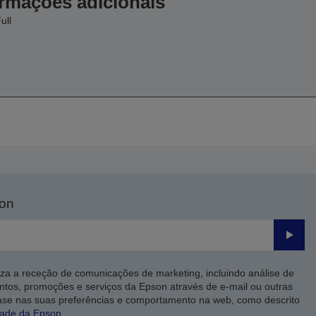
ormações adicionais
ull
son
Enviar
iza a receção de comunicações de marketing, incluindo análise de
ntos, promoções e serviços da Epson através de e-mail ou outras
ase nas suas preferências e comportamento na web, como descrito
dade da Epson
.