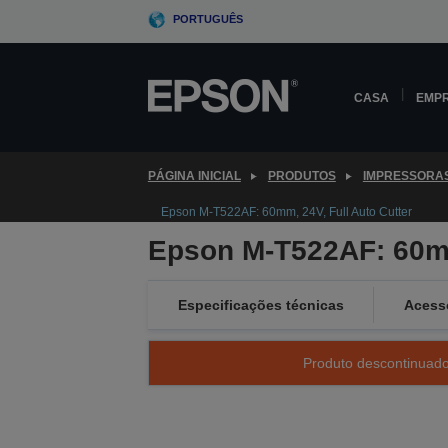
Skip
PORTUGUÊS
to
main
content
CASA
EMP
PÁGINA INICIAL
PRODUTOS
IMPRESSORA
Epson M-T522AF: 60mm, 24V, Full Auto Cutter
Epson M-T522AF: 60mm
Especificações técnicas
Acess
Produto descontinuado 