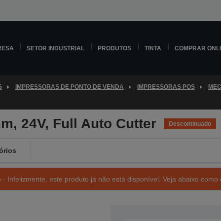
RESA
SETOR INDUSTRIAL
PRODUTOS
TINTA
COMPRAR ONL
S
IMPRESSORAS DE PONTO DE VENDA
IMPRESSORAS POS
MEC
, 24V, Full Auto Cutter
Descontinuado
órios
- Infelizmente, este produto já não está disponível. Veja abaixo como 