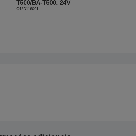
T500/BA-T500, 24V
C42D118001