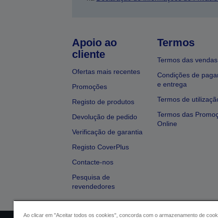
Apoio ao
Termos
cliente
Termos das vendas
Ofertas mais recentes
Condições de pag
e entrega
Promoções
Termos de utilizaçã
Registo de produtos
Termos das Promo
Devolução de pedido
Online
Verificação de garantia
Registo CoverPlus
Contacte-nos
Pesquisa de
revendedores
Ao clicar em "Aceitar todos os cookies", concorda com o armazenamento de cook