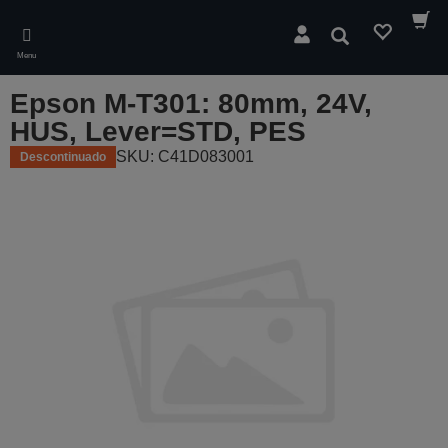
Skip
to
Pesquisar
main
Menu
content
Epson M-T301: 80mm, 24V,
HUS, Lever=STD, PES
SKU: C41D083001
Descontinuado