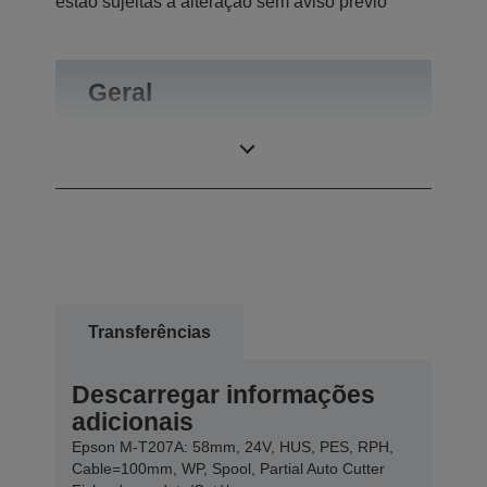
estão sujeitas a alteração sem aviso prévio
Geral
Peso do produto
0,22 kg
Transferências
Descarregar informações
adicionais
Epson M-T207A: 58mm, 24V, HUS, PES, RPH,
Cable=100mm, WP, Spool, Partial Auto Cutter