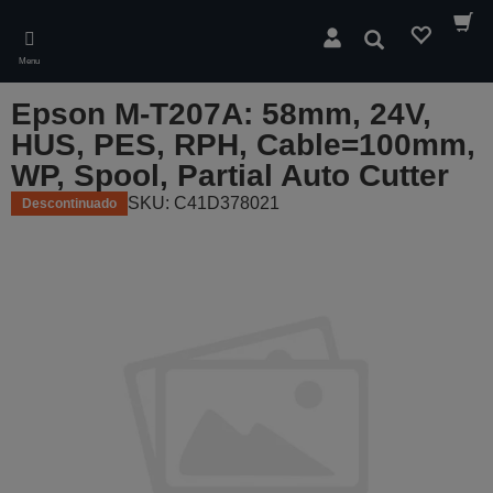
Skip
to
Pesquisar
main
Menu
content
Epson M-T207A: 58mm, 24V,
HUS, PES, RPH, Cable=100mm,
WP, Spool, Partial Auto Cutter
SKU: C41D378021
Descontinuado