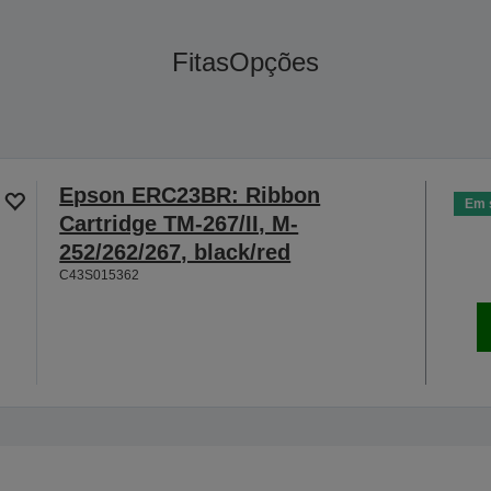
Fitas
Opções
Epson ERC23BR: Ribbon
Em 
Cartridge TM-267/II, M-
252/262/267, black/red
C43S015362