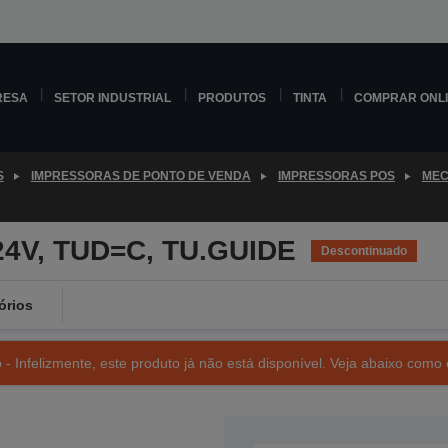
RESA
SETOR INDUSTRIAL
PRODUTOS
TINTA
COMPRAR ONL
S
IMPRESSORAS DE PONTO DE VENDA
IMPRESSORAS POS
MEC
24V, TUD=C, TU.GUIDE
Descontinuado
órios
- Infelizmente, este produto já não está disponível. Veja abaixo como 