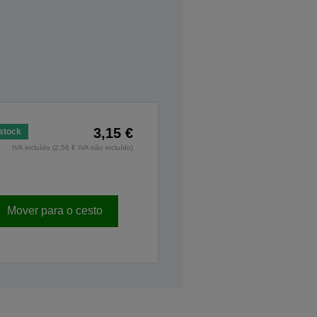
3,15 €
stock
IVA incluído (2,56 € IVA não incluído)
Mover para o cesto