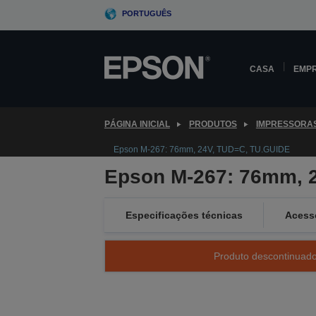
Skip
PORTUGUÊS
to
main
content
CASA
EMP
PÁGINA INICIAL
PRODUTOS
IMPRESSORA
Epson M-267: 76mm, 24V, TUD=C, TU.GUIDE
Epson M-267: 76mm, 
Especificações técnicas
Acess
Produto descontinuado 