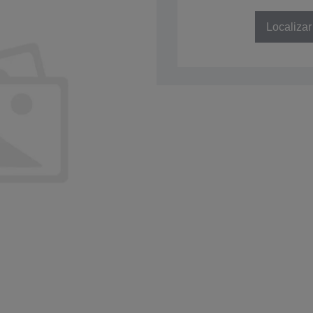
SKU: C41D151031
Localizar