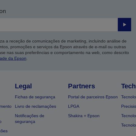
son
Enviar
iza a receção de comunicações de marketing, incluindo análise de
ntos, promoções e serviços da Epson através de e-mail ou outras
ase nas suas preferências e comportamento na web, como descrito
dade da Epson
.
Legal
Partners
Tech
Fichas de segurança
Portal de parceiros Epson
Tecnolo
amento
Livro de reclamações
LPGA
Precisi
Notificações de
Shakira + Epson
Tecnolo
o
segurança
Tecnolo
ções