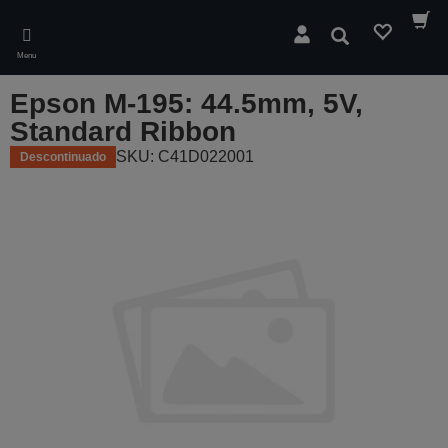
Skip
to
Pesquisar
main
Menu
content
Epson M-195: 44.5mm, 5V,
Standard Ribbon
SKU: C41D022001
Descontinuado