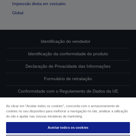
Impressão direta em vestuário
Global
Identificação do vendedor
Identificação da conformidade do produto
Declaração de Privacidade das Informações
Formulário de retratação
Conformidade com o Regulamento de Dados da UE
Contacte-nos sobre os seus dados
Ao clicar em "Aceitar todos os cookies", concorda com o armazenamento de
cookies no seu dispositivo para melhorar a navegação no site, analisar a utilização
Informações sobre cookies
do site e ajudar nas nossas iniciativas de marketing.
Aceitar todos os cookies
Compromisso da Epson para com a acessibilidade