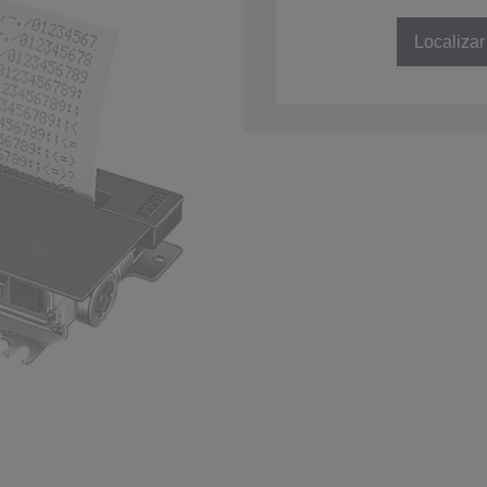
SKU: C41D081051
Localizar