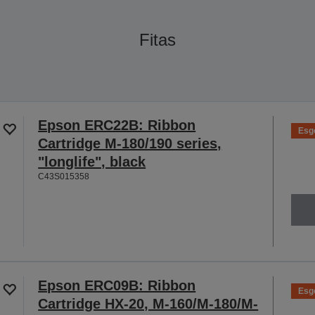
Fitas
Epson ERC22B: Ribbon
Esg
Cartridge M-180/190 series,
"longlife", black
C43S015358
Epson ERC09B: Ribbon
Esg
Cartridge HX-20, M-160/M-180/M-