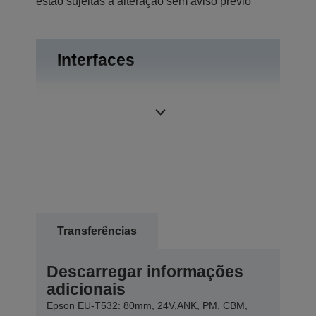
estão sujeitas a alteração sem aviso prévio
Interfaces
Bidireccional
Ligações
paralela, RS-232
Transferências
Descarregar informações
adicionais
Epson EU-T532: 80mm, 24V,ANK, PM, CBM,