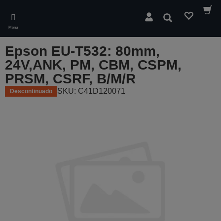
Skip
to
Pesquisar
main
Menu
content
Epson EU-T532: 80mm,
24V,ANK, PM, CBM, CSPM,
PRSM, CSRF, B/M/R
SKU: C41D120071
Descontinuado